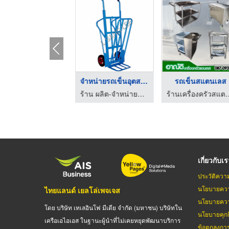
โรงงานผลิตรถเข็น
รถเข็นพื้นเรียบ
ร้าน ผลิต-จำหน่ายรถเข็น ล ซังหลี
ร้าน ผลิต-จำหน่ายรถเข็น
เกี่ยวกับเ
ประวัติควา
นโยบายควา
ไทยแลนด์ เยลโล่เพจเจส
นโยบายควา
โดย บริษัท เทเลอินโฟ มีเดีย จำกัด (มหาชน) บริษัทใน
นโยบายคุกกี
เครือเอไอเอส ในฐานะผู้นำที่ไม่เคยหยุดพัฒนาบริการ
ข้อตกลงกา