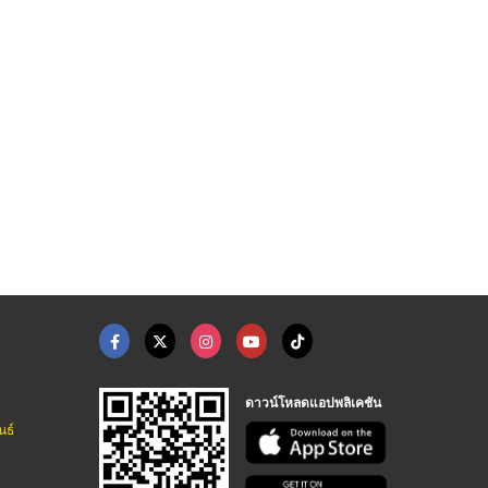
สแตนเลส
ขายส่ง โครงรถเข็นใส่ ...
ชุดรถเข็นแม่บ้าน
ร้านเครื่องครัวสแตนเลส-อาณัติ
โรงงานผลิตน้ำยาทำความสะอาด OEM - คงธนา เซอร์วิส
โรงงานผลิตน้ำยาทำความสะอาด OEM - คงธนา เซอร์วิส
ดาวน์โหลดแอปพลิเคชัน
นธ์