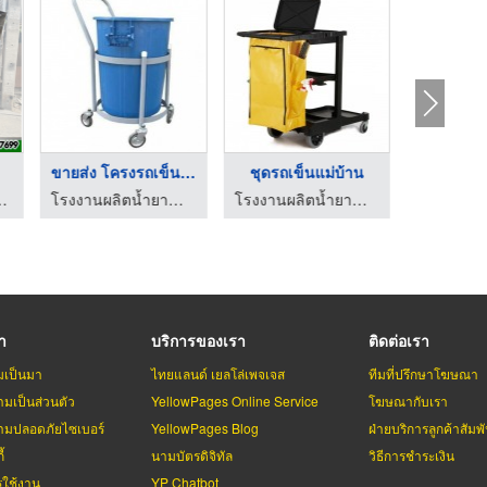
รถเข็น 3 ล้อโครงเหล็ ...
จำหน่ายรถเข็นอุตสาหก ...
รถเข็น
 ล ซังหลี
ร้าน ผลิต-จำหน่ายรถเข็น ล ซังหลี
ร้าน ผลิต-จำหน่ายรถเข็น ล ซังหลี
รา
บริการของเรา
ติดต่อเรา
มเป็นมา
ไทยแลนด์ เยลโล่เพจเจส
ทีมที่ปรึกษาโฆษณา
มเป็นส่วนตัว
YellowPages Online Service
โฆษณากับเรา
มปลอดภัยไซเบอร์
YellowPages Blog
ฝ่ายบริการลูกค้าสัมพั
้
นามบัตรดิจิทัล
วิธีการชำระเงิน
รใช้งาน
YP Chatbot