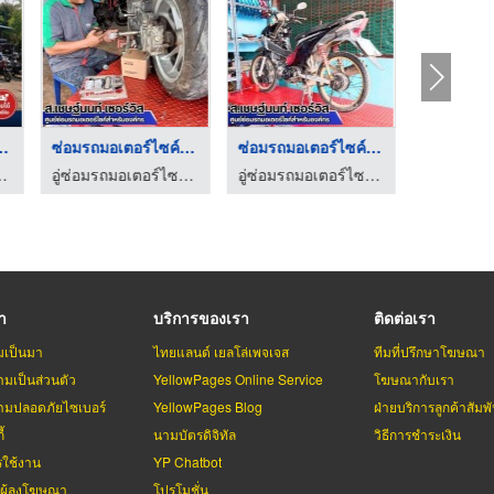
อร์ไซค์จำน ...
ซ่อมรถมอเตอร์ไซค์ นน ...
ซ่อมรถมอเตอร์ไซค์ fl ...
ิษัท - ส.เชษฐ์นนท์ เซอร์วิส
อู่ซ่อมรถมอเตอร์ไซค์สำหรับบริษัท - ส.เชษฐ์นนท์ เซอร์วิส
อู่ซ่อมรถมอเตอร์ไซค์สำหรับบริษัท - ส.เชษฐ์นนท์ เซอร์วิส
รา
บริการของเรา
ติดต่อเรา
มเป็นมา
ไทยแลนด์ เยลโล่เพจเจส
ทีมที่ปรึกษาโฆษณา
มเป็นส่วนตัว
YellowPages Online Service
โฆษณากับเรา
มปลอดภัยไซเบอร์
YellowPages Blog
ฝ่ายบริการลูกค้าสัมพั
้
นามบัตรดิจิทัล
วิธีการชำระเงิน
รใช้งาน
YP Chatbot
บผู้ลงโฆษณา
โปรโมชั่น