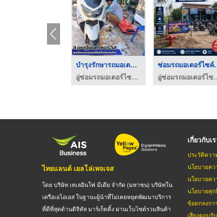
รับซ่อมรถมอเตอร์ไซค์ ...
บำรุงรักษารถมอเตอร์ไ ...
ซ่อมรถมอเต
อู่ซ่อมรถมอเตอร์ไซค์สำหรับบริษัท - ส.เชษฐ์นนท์ เซอร์วิส
อู่ซ่อมรถมอเตอร์ไซค์สำหรับบริษัท - ส.เชษฐ์นนท์ เซอร์วิส
อู่ซ่อมรถมอเตอร์ไซค์สำหรับบร
เกี่ยวกับเ
ประวัติควา
นโยบายควา
ไทยแลนด์ เยลโล่เพจเจส
นโยบายควา
โดย บริษัท เทเลอินโฟ มีเดีย จำกัด (มหาชน) บริษัทใน
นโยบายคุกกี
เครือเอไอเอส ในฐานะผู้นำที่ไม่เคยหยุดพัฒนาบริการ
ข้อตกลงกา
ที่ดีที่สุดด้านดิจิทัล มาร์เก็ตติ้ง ผ่านเว็บไซต์รวมสินค้า
เสียงตอบรั