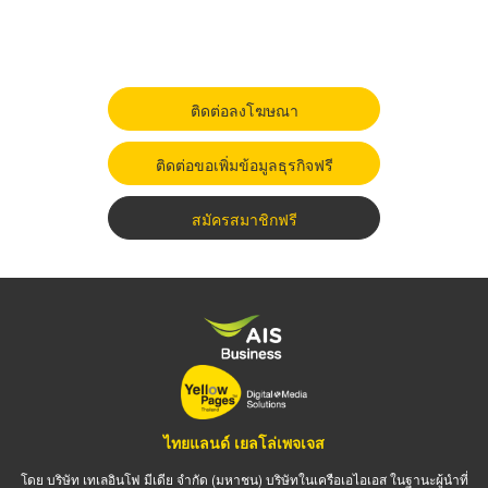
ติดต่อลงโฆษณา
ติดต่อขอเพิ่มข้อมูลธุรกิจฟรี
สมัครสมาชิกฟรี
ไทยแลนด์ เยลโล่เพจเจส
โดย บริษัท เทเลอินโฟ มีเดีย จำกัด (มหาชน) บริษัทในเครือเอไอเอส ในฐานะผู้นำที่