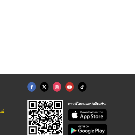
รับประกอบเหล็กและสแต ...
ขาเกล็ดสังกะสี
รับถ่ายเอกสารจำนวนมา ...
ตัดพับม้วนเชื่อม เหล็กสแตนเลส นนทบุรี - ธนไพศาล สตีล เซ็นเตอร์
วัสดุทำพื้นป้ายโฆษณา เอ็ม.เอ.แม็ก กรุ๊ป
ร้านถ่ายเอกสารคุณภาพสูง ก๊อปปี้สตาร์
ดาวน์โหลดแอปพลิเคชัน
นธ์