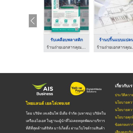
รับปริ้นเลเซอร์
รับเคลือบพลาสติก
ร้านปริ้นแบบแปล
ร้านถ่ายเอกสารคุณภาพสูง ก๊อปปี้สตาร์
ร้านถ่ายเอกสารคุณภาพสูง ก๊อปปี้สตาร์
ร้านถ่ายเอ
เกี่ยวกับเ
ประวัติควา
นโยบายควา
ไทยแลนด์ เยลโล่เพจเจส
นโยบายควา
โดย บริษัท เทเลอินโฟ มีเดีย จำกัด (มหาชน) บริษัทใน
นโยบายคุกกี
เครือเอไอเอส ในฐานะผู้นำที่ไม่เคยหยุดพัฒนาบริการ
ข้อตกลงกา
ที่ดีที่สุดด้านดิจิทัล มาร์เก็ตติ้ง ผ่านเว็บไซต์รวมสินค้า
เสียงตอบรั