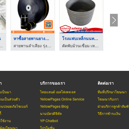
น
หาซื้อสายพานยางดำพร้ ...
โรงแฟบเหล็กนนทบุรี ป ...
กสารคุณภาพสูง ก๊อปปี้สตาร์
สายพานลำเลียง รุ่งโรจน์ไทย
ตัดพับม้วนเชื่อม เหล็กสแตนเลส นนทบุรี - ธนไพศาล สตีล เซ็นเตอร์
รา
บริการของเรา
ติดต่อเรา
มเป็นมา
ไทยแลนด์ เยลโล่เพจเจส
ทีมที่ปรึกษาโฆษณา
มเป็นส่วนตัว
YellowPages Online Service
โฆษณากับเรา
มปลอดภัยไซเบอร์
YellowPages Blog
ฝ่ายบริการลูกค้าสัมพั
้
นามบัตรดิจิทัล
วิธีการชำระเงิน
รใช้งาน
YP Chatbot
บผู้ลงโฆษณา
โปรโมชั่น