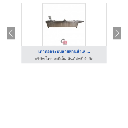
เตาทอดระบบสายพานลำเล ...
ัด
บริษัท ไทย เคบีเอ็ม อินดัสทรี จำกัด
บ