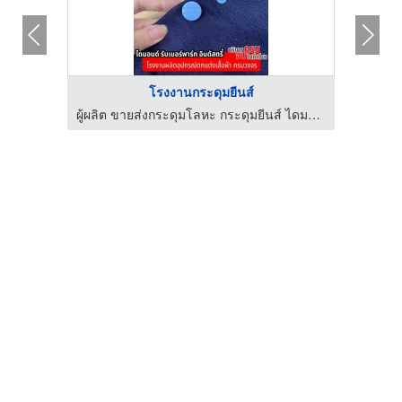
โรงงานกระดุมยีนส์
บิลเลียน
ผู้ผลิต ขายส่งกระดุมโลหะ กระดุมยีนส์ ไดมอนด์ รับเบอร์พาร์ท อินดัสตรี้