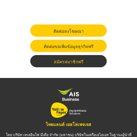
ติดต่อลงโฆษณา
ติดต่อขอเพิ่มข้อมูลธุรกิจฟรี
สมัครสมาชิกฟรี
ไทยแลนด์ เยลโล่เพจเจส
โดย บริษัท เทเลอินโฟ มีเดีย จำกัด (มหาชน) บริษัทในเครือเอไอเอส ในฐานะผู้นำที่