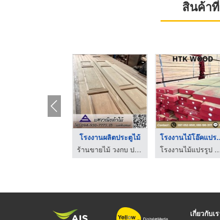
สินค้า
รับทำลังไม้ ราคาถูก
โรงงานผลิตประตูไม้
โรงงานไม้โอ
จำหน่ายไม้พาเลท สมุทรสาคร - แบล็ควู้ด
ร้านขายไม้ วงกบ ประตู สมุทรปราการ แสงวณิชค้าไม้
โรงงานไม้แปรรูป นนทบุรี - 
เกี่ยวกับเ