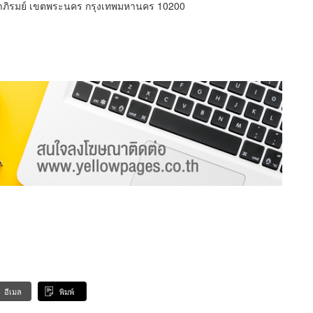
พาภิรมย์ เขตพระนคร กรุงเทพมหานคร 10200
อีเมล
พิมพ์