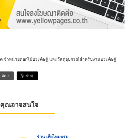
รีด จำหน่ายดอกไม้ประดิษฐ์ และวัสดุอุปกรณ์สำหรับงานประดิษฐ์
อีเมล
พิมพ์
ที่คุณอาจสนใจ
ร้าน เพ็งไหมพรม