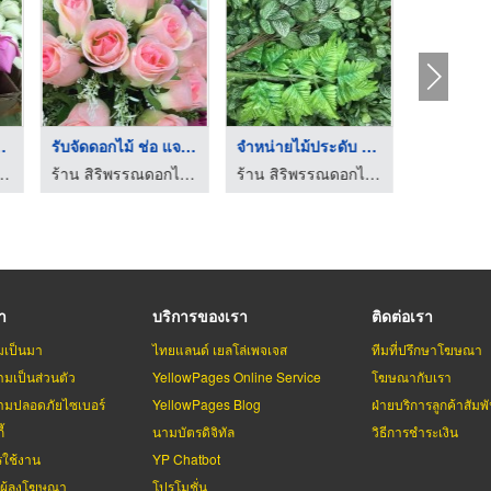
 พิษณุ ...
รับจัดดอกไม้ ช่อ แจก ...
จำหน่ายไม้ประดับ พิษ ...
รณดอกไม้ผ้า พิษณุโลก
ร้าน สิริพรรณดอกไม้ผ้า พิษณุโลก
ร้าน สิริพรรณดอกไม้ผ้า พิษณุโลก
รา
บริการของเรา
ติดต่อเรา
มเป็นมา
ไทยแลนด์ เยลโล่เพจเจส
ทีมที่ปรึกษาโฆษณา
มเป็นส่วนตัว
YellowPages Online Service
โฆษณากับเรา
มปลอดภัยไซเบอร์
YellowPages Blog
ฝ่ายบริการลูกค้าสัมพั
้
นามบัตรดิจิทัล
วิธีการชำระเงิน
รใช้งาน
YP Chatbot
บผู้ลงโฆษณา
โปรโมชั่น