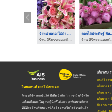
จำหน่ายอุปกรณ์จัดดอก ...
จำหน่ายดอกไม้ผ้า พิษ ...
ดอกไม้ประดิษฐ์
ร้าน สิริพรรณดอกไม้ผ้า พิษณุโลก
ร้าน สิริพรรณดอกไม้ผ้า พิษณุโลก
ร้าน สิริพร
เกี่ยวกับเ
ประวัติควา
นโยบายควา
ไทยแลนด์ เยลโล่เพจเจส
นโยบายควา
โดย บริษัท เทเลอินโฟ มีเดีย จำกัด (มหาชน) บริษัทใน
นโยบายคุกกี
เครือเอไอเอส ในฐานะผู้นำที่ไม่เคยหยุดพัฒนาบริการ
ข้อตกลงกา
ที่ดีที่สุดด้านดิจิทัล มาร์เก็ตติ้ง ผ่านเว็บไซต์รวมสินค้า
เสียงตอบรั