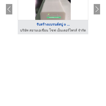
รับสร้างแบรนด์สบู่ o ...
ส์ จำกัด
บริษัท สยามเอเชี่ยน โซฟ เอ็นเตอร์ไพรส์ จำกัด
บริษัท 