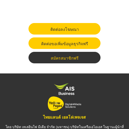
ติดต่อลงโฆษณา
ติดต่อขอเพิ่มข้อมูลธุรกิจฟรี
สมัครสมาชิกฟรี
ไทยแลนด์ เยลโล่เพจเจส
โดย บริษัท เทเลอินโฟ มีเดีย จำกัด (มหาชน) บริษัทในเครือเอไอเอส ในฐานะผู้นำที่