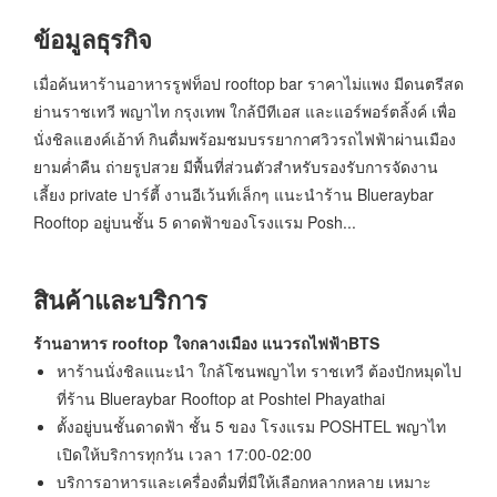
ข้อมูลธุรกิจ
เมื่อค้นหาร้านอาหารรูฟท็อป rooftop bar ราคาไม่แพง มีดนตรีสด
ย่านราชเทวี พญาไท กรุงเทพ ใกล้บีทีเอส และแอร์พอร์ตลิ้งค์ เพื่อ
นั่งชิลแฮงค์เอ้าท์ กินดื่มพร้อมชมบรรยากาศวิวรถไฟฟ้าผ่านเมือง
ยามค่ำคืน ถ่ายรูปสวย มีพื้นที่ส่วนตัวสำหรับรองรับการจัดงาน
เลี้ยง private ปาร์ตี้ งานอีเว้นท์เล็กๆ แนะนำร้าน Blueraybar
Rooftop อยู่บนชั้น 5 ดาดฟ้าของโรงแรม Posh...
สินค้าและบริการ
ร้านอาหาร rooftop
ใจกลางเมือง แนวรถไฟฟ้าBTS
หาร้านนั่งชิลแนะนำ ใกล้โซนพญาไท ราชเทวี ต้องปักหมุดไป
ที่ร้าน Blueraybar Rooftop at Poshtel Phayathai
ตั้งอยู่บนชั้นดาดฟ้า ชั้น 5 ของ โรงแรม POSHTEL พญาไท
เปิดให้บริการทุกวัน เวลา 17:00-02:00
บริการอาหารและเครื่องดื่มที่มีให้เลือกหลากหลาย เหมาะ