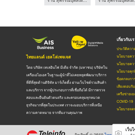
เกี่ยวกับเ
ประวัติควา
นโยบายควา
ไทยแลนด์ เยลโล่เพจเจส
นโยบายควา
โดย บริษัท เทเลอินโฟ มีเดีย จำกัด (มหาชน) บริษัทใน
นโยบายคุกกี
เครือเอไอเอส ในฐานะผู้นำที่ไม่เคยหยุดพัฒนาบริการ
ข้อตกลงกา
ที่ดีที่สุดด้านดิจิทัล มาร์เก็ตติ้ง ผ่านเว็บไซต์รวมสินค้า
เสียงตอบรั
และบริการ จากผู้ประกอบการที่เชื่อถือได้ มีการตรวจ
เครือข่ายเย
สอบและยืนยันตัวตนจริง และครอบคลุมทุกหมวด
COVID-19
ธุรกิจมากที่สุดในประเทศ เราจะมอบบริการที่เหนือ
นโยบายจดท
ความคาดหมาย จากทีมงานคุณภาพ
เว็บไซ
ลิขสิทธิ์ © 2569
ไทยแลนด์ เยลโล