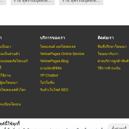
รา
บริการของเรา
ติดต่อเรา
มเป็นมา
ไทยแลนด์ เยลโล่เพจเจส
ทีมที่ปรึกษาโฆษณา
มเป็นส่วนตัว
YellowPages Online Service
โฆษณากับเรา
มปลอดภัยไซเบอร์
YellowPages Blog
ฝ่ายบริการลูกค้าสัมพั
้
นามบัตรดิจิทัล
วิธีการชำระเงิน
รใช้งาน
YP Chatbot
บผู้ลงโฆษณา
โปรโมชั่น
ลโล่เพจเจสทั่วโลก
รับทำเว็บไซต์ SEO
ะเบียนโดเมน
ต์นี้ใช้คุกกี้
ตั้งค่าคุกกี้
่เพจเจส
สงวนลิขสิทธิ์ตามกฏหมาย โดย
บริษัท เทเลอินโฟ มีเดีย จำกัด (ม