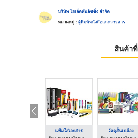
บริษัท ไฮเอ็ดพับลิชชิ่ง จำกัด
หมวดหมู่ :
ผู้พิมพ์หนังสือและวารสาร
สินค้า
น
ศูนย์รวมเครื่องเขียน
แฟ้มใส่เอกสาร
วัสดุสิ
เตชั่นเนอรี่
ร้าน สุพรรณบุ๊คสเตชั่นเนอรี่
ร้าน สุพรรณบุ๊คสเตชั่นเนอรี่