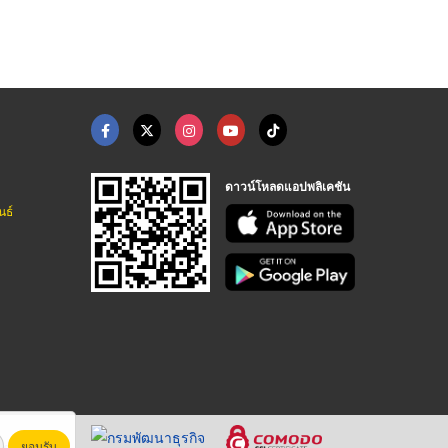
ดาวน์โหลดแอปพลิเคชัน
นธ์
ยอมรับ
หาชน)