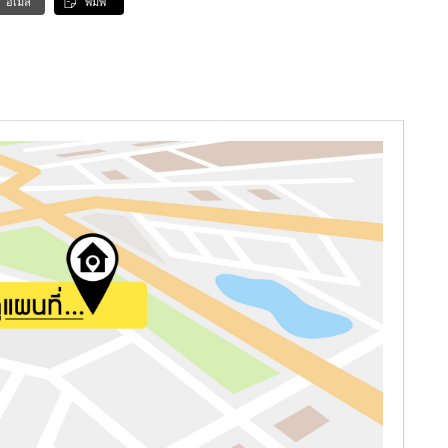
อีเมล
พิมพ์