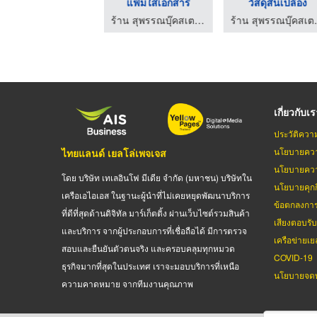
ศูนย์รวมเครื่องเขียน
แฟ้มใส่เอกสาร
วัสดุสิ้นเปลือง
ร้าน สุพรรณบุ๊คสเตชั่นเนอรี่
ร้าน สุพรรณบุ๊คสเตชั่นเนอรี่
ร้าน สุพ
เกี่ยวกับเ
ประวัติควา
นโยบายควา
ไทยแลนด์ เยลโล่เพจเจส
นโยบายควา
โดย บริษัท เทเลอินโฟ มีเดีย จำกัด (มหาชน) บริษัทใน
นโยบายคุกกี
เครือเอไอเอส ในฐานะผู้นำที่ไม่เคยหยุดพัฒนาบริการ
ข้อตกลงกา
ที่ดีที่สุดด้านดิจิทัล มาร์เก็ตติ้ง ผ่านเว็บไซต์รวมสินค้า
เสียงตอบรั
และบริการ จากผู้ประกอบการที่เชื่อถือได้ มีการตรวจ
เครือข่ายเย
สอบและยืนยันตัวตนจริง และครอบคลุมทุกหมวด
COVID-19
ธุรกิจมากที่สุดในประเทศ เราจะมอบบริการที่เหนือ
นโยบายจดท
ความคาดหมาย จากทีมงานคุณภาพ