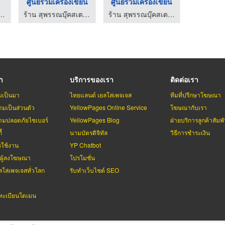
ศูนย์รวมเครื่องเขียน
ศูนย์รวมเครื่องเขียน
ศูนย์รวมเ
รรณบุ๊คสเตชั่นเนอรี่
ร้าน สุพรรณบุ๊คสเตชั่นเนอรี่
ร้าน สุพรรณบุ๊คสเตชั่นเนอรี่
รา
บริการของเรา
ติดต่อเรา
มเป็นมา
ไทยแลนด์ เยลโล่เพจเจส
ทีมที่ปรึกษาโฆษณา
มเป็นส่วนตัว
YellowPages Online Service
โฆษณากับเรา
มปลอดภัยไซเบอร์
YellowPages Blog
ฝ่ายบริการลูกค้าสัมพั
้
นามบัตรดิจิทัล
วิธีการชำระเงิน
รใช้งาน
YP Chatbot
บผู้ลงโฆษณา
โปรโมชั่น
ลโล่เพจเจสทั่วโลก
รับทำเว็บไซต์ SEO
ะเบียนโดเมน