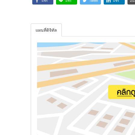
แชร์
แชร์
Tweet
แชร์
แผนที่ดิจิทัล