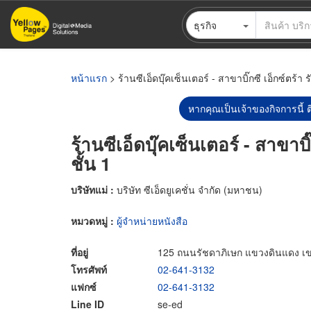
ข้าม
ธุรกิจ
ไป
ยัง
เนื้อหา
หลัก
หน้าแรก
> ร้านซีเอ็ดบุ๊คเซ็นเตอร์ - สาขาบิ๊กซี เอ็กซ์ตร้า 
หากคุณเป็นเจ้าของกิจการนี้ ต
ร้านซีเอ็ดบุ๊คเซ็นเตอร์ - สาขาบิ
ชั้น 1
บริษัทแม่ :
บริษัท ซีเอ็ดยูเคชั่น จำกัด (มหาชน)
หมวดหมู่ :
ผู้จำหน่ายหนังสือ
ที่อยู่
125 ถนนรัชดาภิเษก แขวงดินแดง เ
โทรศัพท์
02-641-3132
แฟกซ์
02-641-3132
Line ID
se-ed