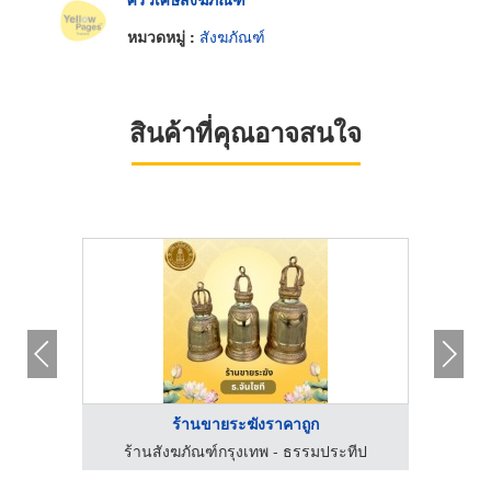
หมวดหมู่ :
สังฆภัณฑ์
สินค้าที่คุณอาจสนใจ
ร้านขายระฆังราคาถูก
ฮง
ร้านสังฆภัณฑ์กรุงเทพ - ธรรมประทีป