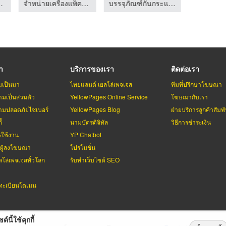
เดือน ดอกเจาะ-ตรงกมล
จำหน่ายเครื่องแพ็คสินค้า อุปกรณ์และวัสดุสำหรับงานหีบห่อสินค้า
บรรจุภัณฑ์กันกระแทก วัสดุกันกระแทก
รา
บริการของเรา
ติดต่อเรา
มเป็นมา
ไทยแลนด์ เยลโล่เพจเจส
ทีมที่ปรึกษาโฆษณา
มเป็นส่วนตัว
YellowPages Online Service
โฆษณากับเรา
มปลอดภัยไซเบอร์
YellowPages Blog
ฝ่ายบริการลูกค้าสัมพั
้
นามบัตรดิจิทัล
วิธีการชำระเงิน
รใช้งาน
YP Chatbot
บผู้ลงโฆษณา
โปรโมชั่น
ลโล่เพจเจสทั่วโลก
รับทำเว็บไซต์ SEO
ะเบียนโดเมน
ต์นี้ใช้คุกกี้