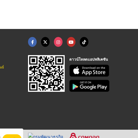
ติดตั้งลิฟท์โดยสาร - พลัส อีลีเวเตอร์
รับพ่นฉนวนกันความร้อน พ่นฉนวนพียูโฟม
โรงงานผลิตวุ้นเส้น อุตสาหกรรมวุ้นเส้นไทย
ดาวน์โหลดแอปพลิเคชัน
นธ์