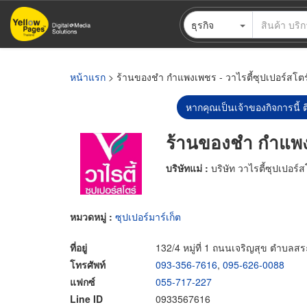
ข้าม
ธุรกิจ
ไป
ยัง
เนื้อหา
หลัก
หน้าแรก
> ร้านของชำ กำแพงเพชร - วาไรตี้ซุปเปอร์สโตร
หากคุณเป็นเจ้าของกิจการนี้ ต
ร้านของชำ กำแพงเ
บริษัทแม่ :
บริษัท วาไรตี้ซุปเปอร์ส
หมวดหมู่ :
ซุปเปอร์มาร์เก็ต
ที่อยู่
132/4 หมู่ที่ 1 ถนนเจริญสุข ตำบล
โทรศัพท์
093-356-7616
,
095-626-0088
แฟกซ์
055-717-227
Line ID
0933567616