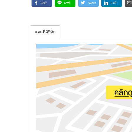
แชร์
แชร์
Tweet
แชร์
แผนที่ดิจิทัล