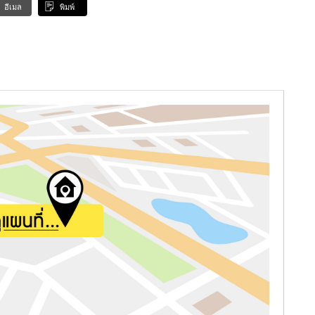
อีเมล
พิมพ์