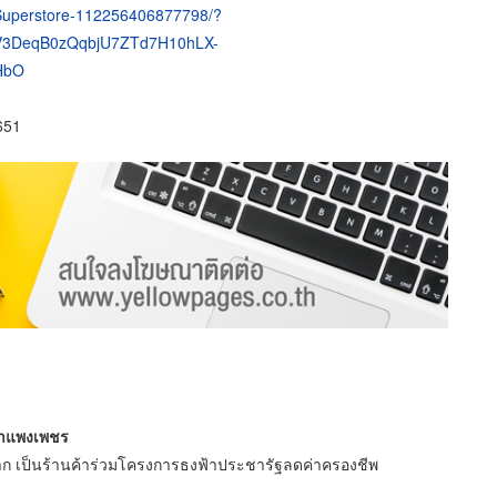
-Superstore-112256406877798/?
0V3DeqB0zQqbjU7ZTd7H10hLX-
HbO
651
ำแพงเพชร
มาก เป็นร้านค้าร่วมโครงการธงฟ้าประชารัฐลดค่าครองชีพ