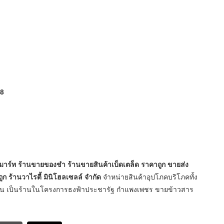
88
ิมาร์ท ร้านขายของชำ ร้านขายสินค้าเบ็ดเตล็ด ราคาถูก ขายส่ง
ูก ร้านวาไรตี้ มินิโฮลเซลล์ จำกัด
จำหน่ายสินค้าอุปโภคบริโภคทั้ง
ทุกวัน เป็นร้านในโครงการธงฟ้าประชารัฐ กำแพงเพชร ขายข้าวสาร