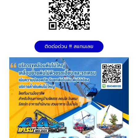
ติดต่อด่วน !!! สแกนเลย