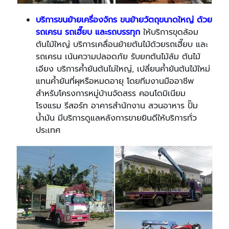
บริการขนย้ายเครื่องจักร
ขนย้ายวัตถุขนาดใหญ่ ด้วย
รถเครน รถเฮี๊ยบ และรถบรรทุก
ให้บริการขุดล้อม
ต้นไม้ใหญ่ บริการเคลื่อนย้ายต้นไม้ด้วยรถเฮี๊ยบ และ
รถเครน เน้นความปลอดภัย รับยกต้นไม้ล้ม ต้นไม้
เอียง บริการค้ำยันต้นไม่ใหญ่, เปลี่ยนค้ำยันต้นไม้ใหม่
แทนค้ำยันที่ผุหรือหมดอายุ โดยทีมงานมืออาชีพ
สำหรับโครงการหมู่บ้านจัดสรร คอนโดมิเนียม
โรงแรม รีสอร์ท อาคารสำนักงาน สวนอาหาร ปั๊ม
น้ำมัน มีบริการดูแลหลังการขายยินดีให้บริการทั่ว
ประเทศ