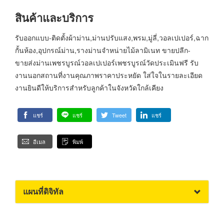
สินค้าและบริการ
รับออกแบบ-ติดตั้งผ้าม่าน,ม่านปรับแสง,พรม,มู่ลี่,วอลเปเปอร์,ฉาก
กั้นห้อง,อุปกรณ์ม่าน,รางม่านจำหน่ายไม้ลามิเนท ขายปลีก-
ขายส่งม่านเพชรบูรณ์วอลเปเปอร์เพชรบูรณ์วัดประเมินฟรี รับ
งานนอกสถานที่งานคุณภาพราคาประหยัด ใส่ใจในรายละเอียด
งานยินดีให้บริการสำหรับลูกค้าในจังหวัดใกล้เคียง
แชร์
แชร์
Tweet
แชร์
อีเมล
พิมพ์
แผนที่ดิจิทัล