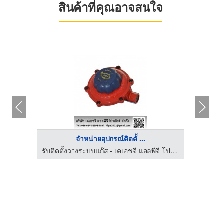
สินค้าที่คุณอาจสนใจ
จำหน่ายอุปกรณ์ติดตั้ ...
ร้านขายท่อพีวีซีราคาถูก - ประมงไทยเอ็นเตอร์ไพรส์
รับติดตั้งวางระบบแก๊ส - เคเอชจี แอลพีจี โปรดักส์