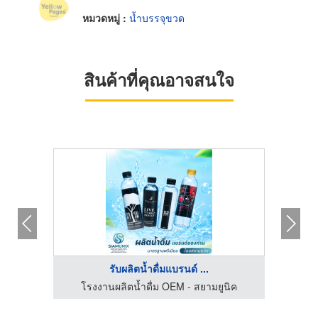
หมวดหมู่ :
น้ำบรรจุขวด
สินค้าที่คุณอาจสนใจ
รับผลิตน้ำดื่มแบรนด์ ...
นิค
โรงงานผลิตน้ำดื่ม OEM - สยามยูนิค
โร