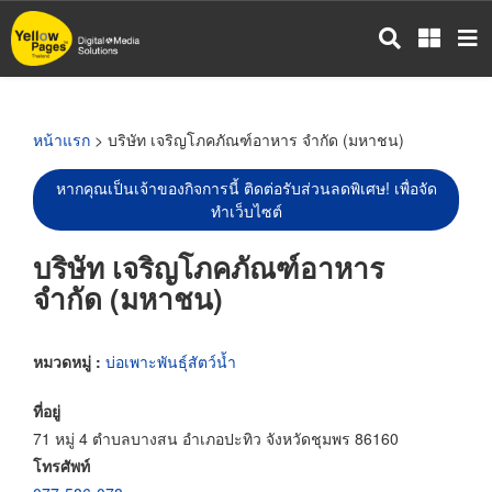
ข้าม
ไป
ยัง
เนื้อหา
หลัก
หน้าแรก
> บริษัท เจริญโภคภัณฑ์อาหาร จำกัด (มหาชน)
หากคุณเป็นเจ้าของกิจการนี้ ติดต่อรับส่วนลดพิเศษ! เพื่อจัด
ทำเว็บไซต์
บริษัท เจริญโภคภัณฑ์อาหาร
จำกัด (มหาชน)
หมวดหมู่ :
บ่อเพาะพันธุ์สัตว์น้ำ
ที่อยู่
71 หมู่ 4 ตำบลบางสน อำเภอปะทิว จังหวัดชุมพร 86160
โทรศัพท์