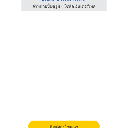
จำหน่ายปั๊มซูรูมิ - โซลิด อินเตอร์เทค
จำ
ติดต่อลงโฆษณา