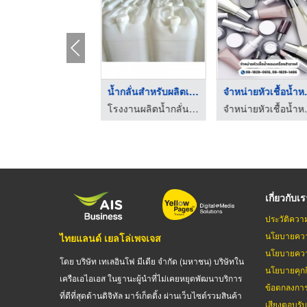
ขาย Talcum Powder 12 ...
น้ำกลั่นสำหรับผลิตเค ...
จำหน่าย
จำหน่ายเคมีภัณฑ์ เคมีแหลมทองมาร์เกตติ้ง
โรงงานผลิตน้ำกลั่น - นวนที
จำหน่ายห
เกี่ยวกับเ
ประวัติควา
นโยบายควา
ไทยแลนด์ เยลโล่เพจเจส
นโยบายควา
โดย บริษัท เทเลอินโฟ มีเดีย จำกัด (มหาชน) บริษัทใน
นโยบายคุกกี
เครือเอไอเอส ในฐานะผู้นำที่ไม่เคยหยุดพัฒนาบริการ
ข้อตกลงกา
ที่ดีที่สุดด้านดิจิทัล มาร์เก็ตติ้ง ผ่านเว็บไซต์รวมสินค้า
เสียงตอบรั