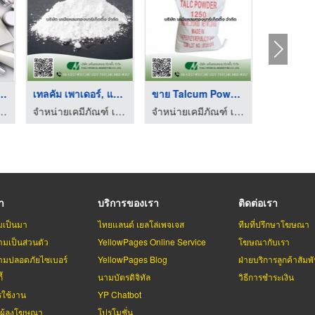
หัวเชื้อน้ำหอ ...
เทลคัม เพาเดอร์, แป้ ...
ขาย Talcum Powder 12 ...
ัวเชื้อน้ำหอม-คูโดส
จำหน่ายเคมีภัณฑ์ เคมีแหลมทองมาร์เกตติ้ง
จำหน่ายเคมีภัณฑ์ เคมีแหลมทองมาร์เกตติ้ง
รา
บริการของเรา
ติดต่อเรา
มเป็นมา
ไทยแลนด์ เยลโล่เพจเจส
ทีมที่ปรึกษาโฆษณา
มเป็นส่วนตัว
YellowPages Online Service
โฆษณากับเรา
มปลอดภัยไซเบอร์
YellowPages Blog
ฝ่ายบริการลูกค้าสัมพั
้
นามบัตรดิจิทัล
วิธีการชำระเงิน
รใช้งาน
YP Chatbot
บผู้ลงโฆษณา
โปรโมชั่น