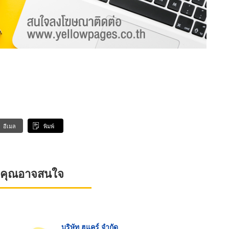
อีเมล
พิมพ์
ที่คุณอาจสนใจ
บริษัท ฮูแคร์ จำกัด