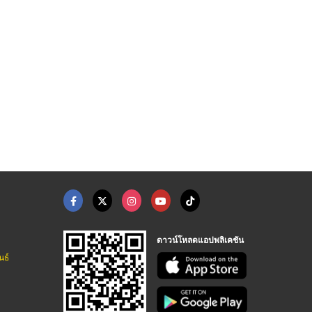
น้ำกลั่นสำหรับผลิตเค ...
จำหน่ายหัวเชื้อน้ำหอ ...
เทลคัม เพาเดอร์, แป้ ...
โรงงานผลิตน้ำกลั่น - นวนที
จำหน่ายหัวเชื้อน้ำหอม-คูโดส
จำหน่ายเคมีภัณฑ์ เคมีแหลมทองมาร์เกตติ้ง
ดาวน์โหลดแอปพลิเคชัน
นธ์