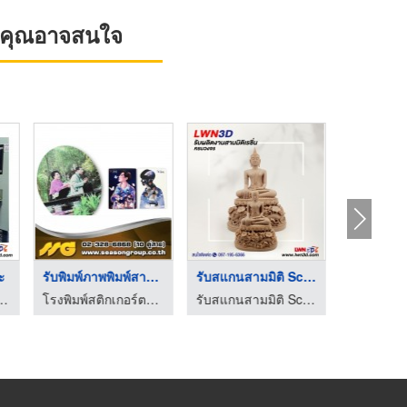
ที่คุณอาจสนใจ
ะ
รับพิมพ์ภาพพิมพ์สามม ...
รับสแกนสามมิติ Scan3 ...
บริษัทผล
3D รับปริ้น3D-แอลดับบลิวเอ็น ทรีดี
โรงพิมพ์สติกเกอร์ตามสั่ง - ซีซันกรุ๊ป
รับสแกนสามมิติ Scan3D รับปริ้น3D-แอลดับบลิวเอ็น ทรีดี