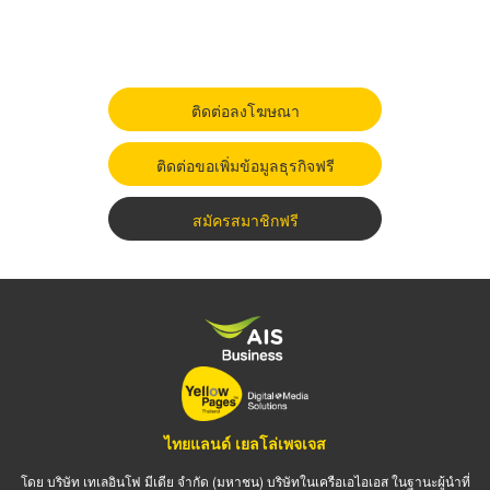
ติดต่อลงโฆษณา
ติดต่อขอเพิ่มข้อมูลธุรกิจฟรี
สมัครสมาชิกฟรี
ไทยแลนด์ เยลโล่เพจเจส
โดย บริษัท เทเลอินโฟ มีเดีย จำกัด (มหาชน) บริษัทในเครือเอไอเอส ในฐานะผู้นำที่