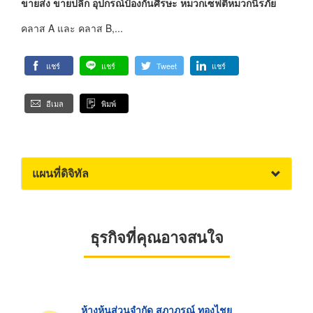
ขายส่ง ขายปลีก อุปกรณ์ป้องกันศีรษะ หมวกเซฟตี้หมวกนิรภัย
คลาส A และ คลาส B,...
แชร์
แชร์
Tweet
แชร์
อีเมล
พิมพ์
แผนที่ดิจิทัล
ธุรกิจที่คุณอาจสนใจ
ห้างหุ้นส่วนจำกัด สุภาภรณ์ ทองไชย