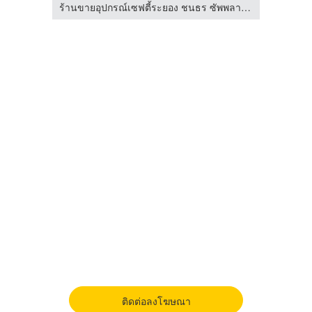
โรงงานผลิตผ้ากันเปื้อนและปลอกแขนพลาสติก
ร้านขายอุปกรณ์เซฟตี้ระยอง ชนธร ซัพพลายส์ เซ็นเตอร์
ติดต่อลงโฆษณา