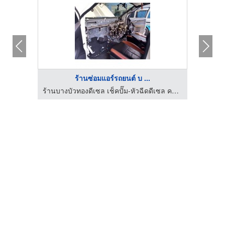
ร้านซ่อมแอร์รถยนต์ บ ...
ร้านซ่อมแอร์รถยนต์ สมุทรปราการ - วาณิชอนันต์
ร้านบางบัวทองดีเซล เช็คปั๊ม-หัวฉีดดีเซล คอมมอนเรล ซ่อมแอร์รถยนต์