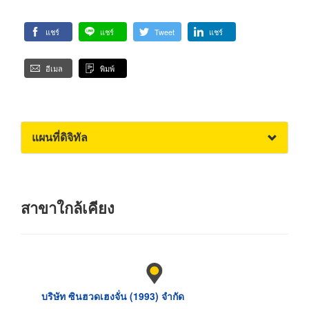
แชร์
แชร์
Tweet
แชร์
อีเมล
พิมพ์
แผนที่ดิจิทัล
สาขาใกล้เคียง
บริษัท ซินฮวดเฮงจั่น (1993) จำกัด