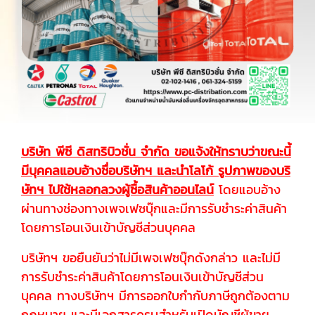
บริษัท พีซี ดิสทริบิวชั่น จำกัด ขอแจ้งให้ทราบว่าขณะนี้
มีบุคคลแอบอ้างชื่อบริษัทฯ และนำโลโก้ รูปภาพของบริ
ษัทฯ ไปใช้หลอกลวงผู้ซื้อสินค้าออนไลน์
โดยแอบอ้าง
ผ่านทางช่องทางเพจเฟซบุ๊กและมีการรับชำระค่าสินค้า
โดยการโอนเงินเข้าบัญชีส่วนบุคคล
บริษัทฯ ขอยืนยันว่าไม่มีเพจเฟซบุ๊กดังกล่าว และไม่มี
การรับชำระค่าสินค้าโดยการโอนเงินเข้าบัญชีส่วน
บุคคล ทางบริษัทฯ มีการออกใบกำกับภาษีถูกต้องตาม
กฎหมาย และมีเอกสารครบสำหรับเปิดบัญชีผู้ขาย