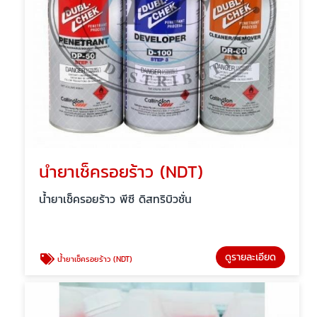
น้ำยาเช็ครอยร้าว (NDT)
น้ำยาเช็ครอยร้าว พีซี ดิสทริบิวชั่น
ดูรายละเอียด
น้ำยาเช็ครอยร้าว (NDT)