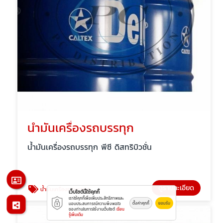
น้ำมันเครื่องรถบรรทุก
น้ำมันเครื่องรถบรรทุก พีซี ดิสทริบิวชั่น
ดูรายละเอียด
น้ำมันเครื่องรถบรรทุก
เว็บไซต์นี้ใช้คุกกี้
เราใช้คุกกี้เพื่อเพิ่มประสิทธิภาพและ
ตั้งค่าคุกกี้
ยอมรับ
มอบประสบการณ์ความพึงพอใจ
ของท่านในการใช้งานเว็บไซต์
เรียน
รู้เพิ่มเติม