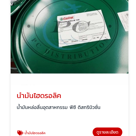
น้ำมันไฮดรอลิค
น้ำมันหล่อลื่นอุตสาหกรรม พีซี ดิสทริบิวชั่น
ดูรายละเอียด
น้ำมันไฮดรอลิค