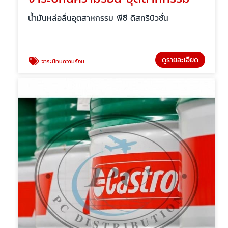
น้ำมันหล่อลื่นอุตสาหกรรม พีซี ดิสทริบิวชั่น
ดูรายละเอียด
จาระบีทนความร้อน