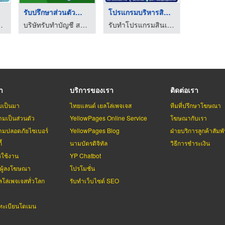
ติดตั้งประตูม้วน ...
ขายส่งน้ำดื่ม
รับปรึกษาส่วนตัวสำหร ...
รับติดตั้งซ่อมประตูม้วนทุกระบบ - ทีพี ชัตเตอร์
โรงงานผลิตน้ำดื่ม OEM - สยามยูนิค
บริษัทรับทำบัญชี สมุทรปราการ
รา
บริการของเรา
ติดต่อเรา
มเป็นมา
ไทยแลนด์ เยลโล่เพจเจส
ทีมที่ปรึกษาโฆษณา
มเป็นส่วนตัว
YellowPages Online Service
โฆษณากับเรา
มปลอดภัยไซเบอร์
YellowPages Blog
ฝ่ายบริการลูกค้าสัมพั
้
นามบัตรดิจิทัล
วิธีการชำระเงิน
รใช้งาน
YP Chatbot
บผู้ลงโฆษณา
โปรโมชั่น
ลโล่เพจเจสทั่วโลก
รับทำเว็บไซต์ SEO
ะเบียนโดเมน