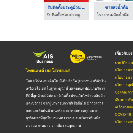
โปรแกรมบริหารสินเชื่ ...
รับทำบัญชีโปรแกรม Pe ...
ตู้เลื่อนเอกสาร และร ...
รับ
รับทำโปรแกรมสินเชื่อ - Agencygenius
สำนักงานบัญชี กรุงเทพ - วี อาร์ สหบัญชีกรุ๊ป
ผลิตและออกแบบชั้นวางสินค้าอุตสาหกรรม - ริชาร์ด
เกี่ยวกับเ
ประวัติควา
นโยบายควา
ไทยแลนด์ เยลโล่เพจเจส
นโยบายควา
โดย บริษัท เทเลอินโฟ มีเดีย จำกัด (มหาชน) บริษัทใน
นโยบายคุกกี
เครือเอไอเอส ในฐานะผู้นำที่ไม่เคยหยุดพัฒนาบริการ
ข้อตกลงกา
ที่ดีที่สุดด้านดิจิทัล มาร์เก็ตติ้ง ผ่านเว็บไซต์รวมสินค้า
เสียงตอบรั
และบริการ จากผู้ประกอบการที่เชื่อถือได้ มีการตรวจ
เครือข่ายเย
สอบและยืนยันตัวตนจริง และครอบคลุมทุกหมวด
COVID-19
ธุรกิจมากที่สุดในประเทศ เราจะมอบบริการที่เหนือ
นโยบายจดท
ความคาดหมาย จากทีมงานคุณภาพ