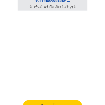
รับสร้างแบรนด์รองเท้ ...
์
ห้างหุ้นส่วนจำกัด เกียรติเจริญชูส์