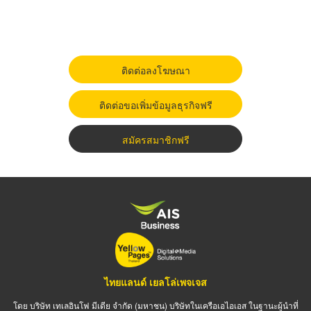
ติดต่อลงโฆษณา
ติดต่อขอเพิ่มข้อมูลธุรกิจฟรี
สมัครสมาชิกฟรี
ไทยแลนด์ เยลโล่เพจเจส
โดย บริษัท เทเลอินโฟ มีเดีย จำกัด (มหาชน) บริษัทในเครือเอไอเอส ในฐานะผู้นำที่