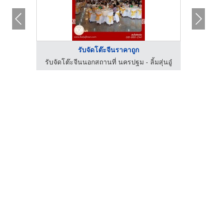
รับจัดโต๊ะจีนราคาถูก
สุ่นอู๋
รับจัดโต๊ะจีนนอกสถานที่ นครปฐม - ลิ้มสุ่นอู๋