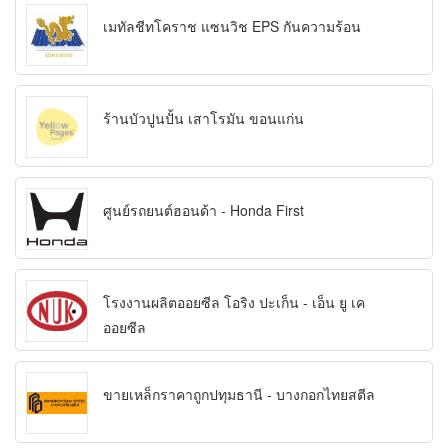
เมทัลชีทโคราช แซนวิช EPS กันความร้อน
ร้านบัวปูนปั้น เสาโรมัน ขอนแก่น
ศูนย์รถยนต์ฮอนด้า - Honda First
โรงงานผลิตออยซีล โอริง ปะเก็น - เอ็น ยู เค
ออยซีล
ขายเหล็กราคาถูกปทุมธานี - บางกอกไทยสตีล