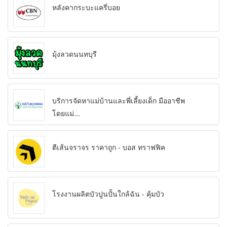
หลังคากระบะแครี่บอย
มุ้งลวดนนทบุรี
บริการจัดหาแม่บ้านและพี่เลี้ยงเด็ก มืออาชีพ
โดยแม่...
ตีเส้นจราจร ราคาถูก - บอส ทราฟฟิค
โรงงานผลิตบัวปูนปั้นใกล้ฉัน - คุ้มบัว