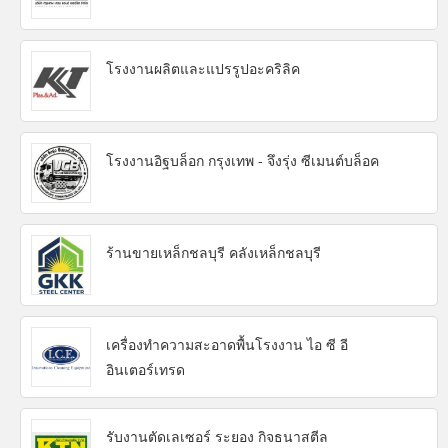
โรงงานผลิตและแปรรูปอะคริลิค
โรงงานอิฐบล็อก กรุงเทพ - จึงรุ่ง ซีเมนต์บล็อค
ร้านขายเหล็กชลบุรี คลังเหล็กชลบุรี
เครื่องทำความสะอาดพื้นโรงงาน ไอ ซี อี
อินเตอร์เทรด
รับงานตัดเลเซอร์ ระยอง กิจธนาสตีล