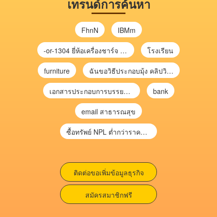
เทรนด์การค้นหา
FhnN
IBMm
-or-1304 ยี่ห้อเครื่องชาร์จ chargecore
โรงเรียน
furniture
ฉันขอวิธีประกอบมุ้ง คลิปวิดีโอ การประกอบมุ้ง
เอกสารประกอบการบรรยาย การประเมินความเสี่ยงเพื่อวางแผนการตรวจสอบ \
bank
email สาธารณสุข
ซื้อทรัพย์ NPL ต่ำกว่าราคาตลาด 30-70% แบบไม่ต้องไปประมูล”
ติดต่อขอเพิ่มข้อมูลธุรกิจ
สมัครสมาชิกฟรี