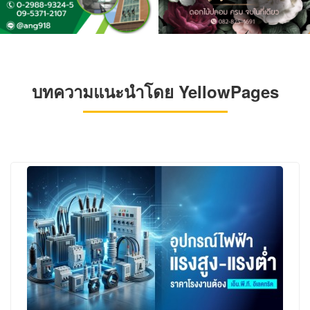
บทความแนะนำโดย YellowPages