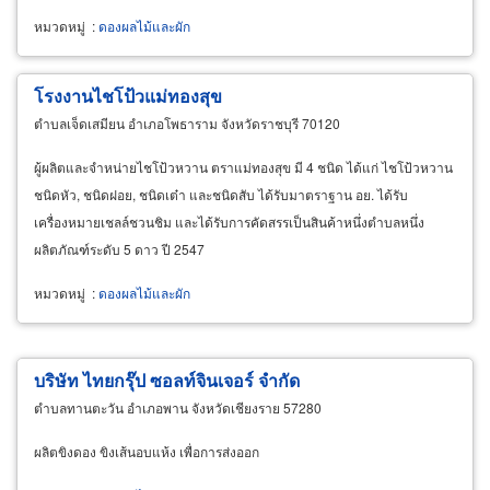
หมวดหมู่
:
ดองผลไม้และผัก
โรงงานไชโป้วแม่ทองสุข
ตำบลเจ็ดเสมียน อำเภอโพธาราม จังหวัดราชบุรี 70120
ผู้ผลิตและจำหน่ายไชโป้วหวาน ตราแม่ทองสุข มี 4 ชนิด ได้แก่ ไชโป้วหวาน
ชนิดหัว, ชนิดฝอย, ชนิดเต๋า และชนิดสับ ได้รับมาตราฐาน อย. ได้รับ
เครื่องหมายเชลล์ชวนชิม และได้รับการคัดสรรเป็นสินค้าหนึ่งตำบลหนึ่ง
ผลิตภัณฑ์ระดับ 5 ดาว ปี 2547
หมวดหมู่
:
ดองผลไม้และผัก
บริษัท ไทยกรุ๊ป ซอลท์จินเจอร์ จำกัด
ตำบลทานตะวัน อำเภอพาน จังหวัดเชียงราย 57280
ผลิตขิงดอง ขิงเส้นอบแห้ง เพื่อการส่งออก