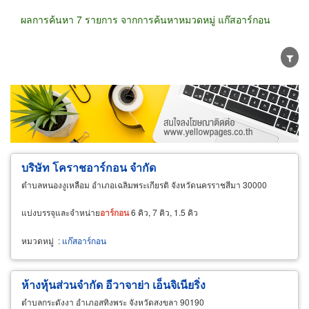
ผลการค้นหา 7 รายการ จากการค้นหาหมวดหมู่ แก๊สอาร์กอน
ขายส่ง
ขายปลีก
ผู้ผลิต
ตัวแทนจัดจำหน่าย
ผู้ส่งออก/นำเข้า
ธุรกิจบริการ
บริษัท โคราชอาร์กอน จำกัด
ตำบลหนองงูเหลือม อำเภอเฉลิมพระเกียรติ จังหวัดนครราชสีมา 30000
แบ่งบรรจุและจำหน่าย
อาร์กอน
6 คิว, 7 คิว, 1.5 คิว
หมวดหมู่
:
แก๊สอาร์กอน
ห้างหุ้นส่วนจำกัด อีวาจาย่า เอ็นจิเนียริ่ง
ตำบลกระดังงา อำเภอสทิงพระ จังหวัดสงขลา 90190