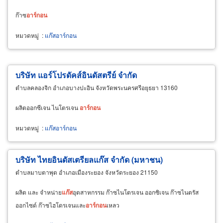
ก๊าซ
อาร์กอน
หมวดหมู่
:
แก๊สอาร์กอน
บริษัท แอร์โปรดัคส์อินดัสตรีย์ จำกัด
ตำบลคลองจิก อำเภอบางปะอิน จังหวัดพระนครศรีอยุธยา 13160
ผลิตออกซีเจน ไนโตรเจน
อาร์กอน
หมวดหมู่
:
แก๊สอาร์กอน
บริษัท ไทยอินดัสเตรียลแก๊ส จำกัด (มหาชน)
ตำบลมาบตาพุด อำเภอเมืองระยอง จังหวัดระยอง 21150
ผลิต และ จำหน่าย
แก๊ส
อุตสาหกรรม ก๊าซไนโตรเจน ออกซิเจน ก๊าซไนตรัส
ออกไซด์ ก๊าซไฮโดรเจนและ
อาร์กอน
เหลว