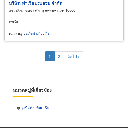
บริษัท ท่าเรือประจวบ จำกัด
แขวงสีลม เขตบางรัก กรุงเทพมหานคร 10500
ท่าเรือ
หมวดหมู่
:
อู่เรือท่าเทียบเรือ
Pagination
Current
1
Page
2
Next
ถัดไป ›
page
page
หมวดหมู่ที่เกี่ยวข้อง
อู่เรือท่าเทียบเรือ