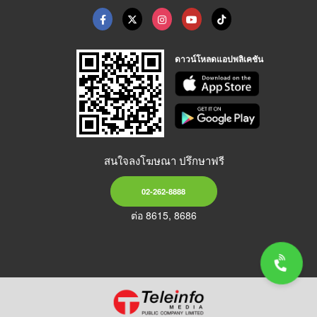
ดาวน์โหลดแอปพลิเคชัน
สนใจลงโฆษณา ปรึกษาฟรี
02-262-8888
ต่อ 8615, 8686