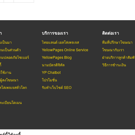
page
รา
บริการของเรา
ติดต่อเรา
มเป็นมา
ไทยแลนด์ เยลโล่เพจเจส
ทีมที่ปรึกษาโฆษณา
มเป็นส่วนตัว
YellowPages Online Service
โฆษณากับเรา
มปลอดภัยไซเบอร์
YellowPages Blog
ฝ่ายบริการลูกค้าสัมพั
้
นามบัตรดิจิทัล
วิธีการชำระเงิน
รใช้งาน
YP Chatbot
บผู้ลงโฆษณา
โปรโมชั่น
ลโล่เพจเจสทั่วโลก
รับทำเว็บไซต์ SEO
ะเบียนโดเมน
ต์นี้ใช้คุกกี้