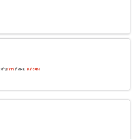
ยวกับ
การ
ตัดผม
แต่ง
ผม