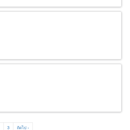
t
age
Page
3
Next
ถัดไป ›