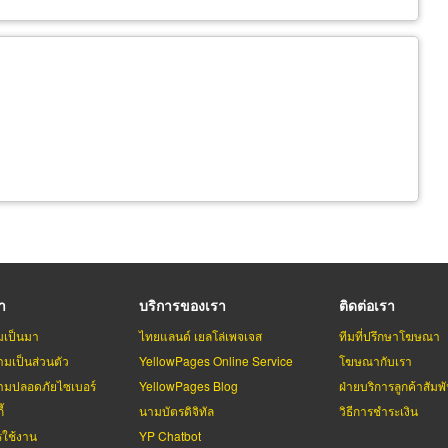
รา
บริการของเรา
ติดต่อเรา
มเป็นมา
ไทยแลนด์ เยลโล่เพจเจส
ทีมที่ปรึกษาโฆษณา
มเป็นส่วนตัว
YellowPages Online Service
โฆษณากับเรา
มปลอดภัยไซเบอร์
YellowPages Blog
ฝ่ายบริการลูกค้าสัมพั
้
นามบัตรดิจิทัล
วิธีการชำระเงิน
รใช้งาน
YP Chatbot