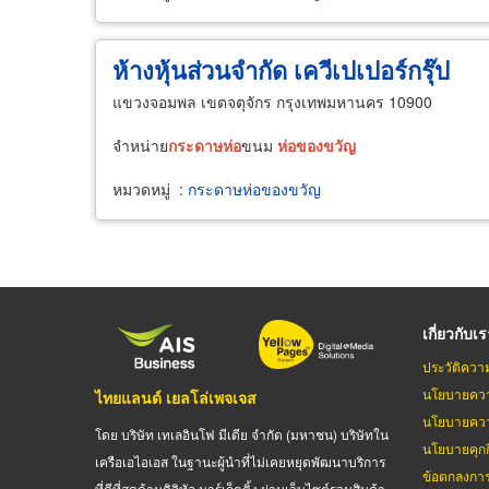
ห้างหุ้นส่วนจำกัด เควีเปเปอร์กรุ๊ป
แขวงจอมพล เขตจตุจักร กรุงเทพมหานคร 10900
จำหน่าย
กระดาษ
ห่อ
ขนม
ห่อ
ของ
ขวัญ
หมวดหมู่
:
กระดาษห่อของขวัญ
เกี่ยวกับเ
ประวัติควา
นโยบายควา
ไทยแลนด์ เยลโล่เพจเจส
นโยบายควา
โดย บริษัท เทเลอินโฟ มีเดีย จำกัด (มหาชน) บริษัทใน
นโยบายคุกกี
เครือเอไอเอส ในฐานะผู้นำที่ไม่เคยหยุดพัฒนาบริการ
ข้อตกลงกา
ที่ดีที่สุดด้านดิจิทัล มาร์เก็ตติ้ง ผ่านเว็บไซต์รวมสินค้า