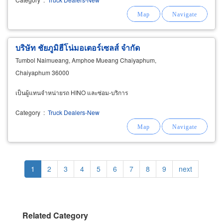
บริษัท ชัยภูมิฮีโน่มอเตอร์เซลส์ จำกัด
Tumbol Naimueang, Amphoe Mueang Chaiyaphum,
Chaiyaphum 36000
เป็นผู้แทนจำหน่ายรถ HINO และซ่อม-บริการ
Category
:
Truck Dealers-New
Pagination
Current
1
Page
2
Page
3
Page
4
Page
5
Page
6
Page
7
Page
8
Page
9
Next
next
page
page
Related Category