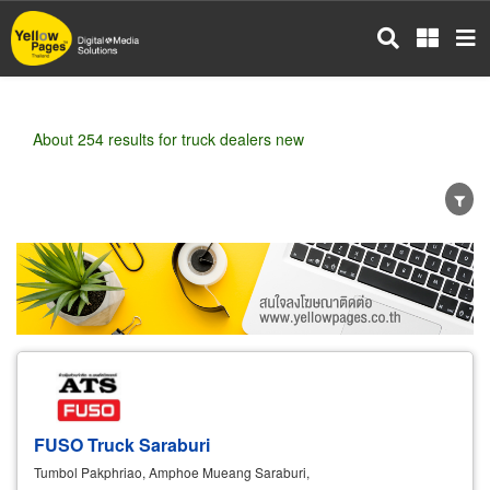
Skip
to
main
content
About 254 results for truck dealers new
Wholesale
Retail
Manufacturer
Dealer
Exporter/Importer
Service Business
FUSO Truck Saraburi
Tumbol Pakphriao, Amphoe Mueang Saraburi,