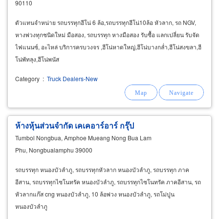
90110
ตัวแทนจำหน่าย รถบรรทุกฮีโน่ 6 ล้อ,รถบรรทุกฮีโน่10ล้อ หัวลาก, รถ NGV,
หางพ่วงทุกชนิดใหม่ มือสอง, รถบรรทุก หางมือสอง รับซื้อ แลกเปลี่ยน รับจัด
ไฟแนนซ์, อะไหล่ บริการครบวงจร ,ฮีโน่หาดใหญ่,ฮีโน่บางกล่ำ,ฮีโน่สงขลา,ฮี
โน่พัทลุง,ฮีโน่พนัส
Category
:
Truck Dealers-New
ห้างหุ้นส่วนจำกัด เคเคอาร์อาร์ กรุ๊ป
Tumbol Nongbua, Amphoe Mueang Nong Bua Lam
Phu, Nongbualamphu 39000
รถบรรทุก หนองบัวลำภู, รถบรรทุกหัวลาก หนองบัวลำภู, รถบรรทุก ภาค
อีสาน, รถบรรทุกไซโนทรัค หนองบัวลำภู, รถบรรทุกไซโนทรัค ภาคอีสาน, รถ
หัวลากแก๊ส cng หนองบัวลำภู, 10 ล้อพ่วง หนองบัวลำภู, รถโม่ปูน
หนองบัวลำภู