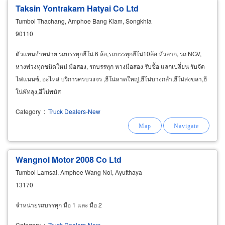
Taksin Yontrakarn Hatyai Co Ltd
Tumbol Thachang, Amphoe Bang Klam, Songkhla
90110
ตัวแทนจำหน่าย รถบรรทุกฮีโน่ 6 ล้อ,รถบรรทุกฮีโน่10ล้อ หัวลาก, รถ NGV,
หางพ่วงทุกชนิดใหม่ มือสอง, รถบรรทุก หางมือสอง รับซื้อ แลกเปลี่ยน รับจัด
ไฟแนนซ์, อะไหล่ บริการครบวงจร ,ฮีโน่หาดใหญ่,ฮีโน่บางกล่ำ,ฮีโน่สงขลา,ฮี
โน่พัทลุง,ฮีโน่พนัส
Category
:
Truck Dealers-New
Wangnoi Motor 2008 Co Ltd
Tumbol Lamsai, Amphoe Wang Noi, Ayutthaya
13170
จำหน่ายรถบรรทุก มือ 1 และ มือ 2
Category
:
Truck Dealers-New