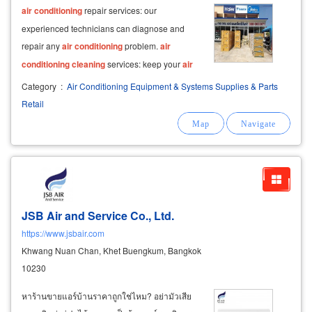
air
conditioning
repair services: our
experienced technicians can diagnose and
repair any
air
conditioning
problem.
air
conditioning
cleaning
services: keep your
air
conditioner running at peak performance with
Category
:
Air Conditioning Equipment & Systems Supplies & Parts
our professional
cleaning
services.
Retail
JSB Air and Service Co., Ltd.
https://www.jsbair.com
Khwang Nuan Chan, Khet Buengkum, Bangkok
10230
หาร้านขายแอร์บ้านราคาถูกใช่ไหม? อย่ามัวเสีย