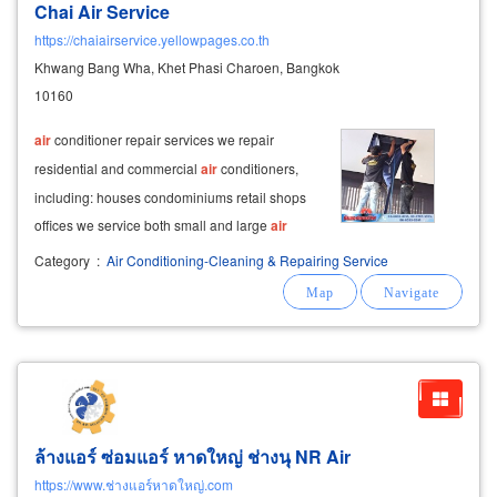
Chai Air Service
https://chaiairservice.yellowpages.co.th
Khwang Bang Wha, Khet Phasi Charoen, Bangkok
10160
air
conditioner repair services we repair
residential and commercial
air
conditioners,
including: houses condominiums retail shops
offices we service both small and large
air
conditioning
systems of every type and
Category
:
Air Conditioning-Cleaning & Repairing Service
capacity, diagnosing problems accurately and
fixing them completely
ล้างแอร์ ซ่อมแอร์ หาดใหญ่ ช่างนุ NR
Air
https://www.ช่างแอร์หาดใหญ่.com