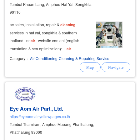
Tumbol Khuan Lang, Amphoe Hat Yai, Songkhla
90110
ac sales, installation, repair &
cleaning
services in hat yai, songkhla & southern
thailand | nr
air
website content (english
translation & seo optimization):
air
conditioning
sales & professional installation in
Category
:
Air Conditioning-Cleaning & Repairing Service
hat yai & songkhla
Eye Aom Air Part., Ltd.
https://eyeaomair.yellowpages.co.th
Tumbol Thamiram, Amphoe Mueang Phatthalung,
Phatthalung 93000