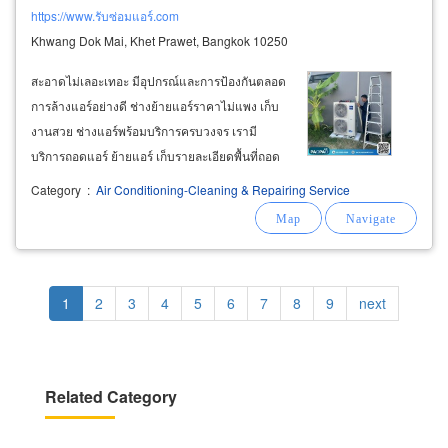
https://www.รับซ่อมแอร์.com
Khwang Dok Mai, Khet Prawet, Bangkok 10250
สะอาดไม่เลอะเทอะ มีอุปกรณ์และการป้องกันตลอด
การล้างแอร์อย่างดี ช่างย้ายแอร์ราคาไม่แพง เก็บ
งานสวย ช่างแอร์พร้อมบริการครบวงจร เรามี
บริการถอดแอร์ ย้ายแอร์ เก็บรายละเอียดพื้นที่ถอด
อุดรอยเจาะ ดูแลความสวยงามอย่างใส่ใจ ย้ายแอร์
Category
:
Air Conditioning-Cleaning & Repairing Service
จากที่หนึ่งไปยังอีกที่หนึ่ง ย้ายเครื่องปรับอากาศ
ย้ายระบบแอร์ ย้ายคอมเพรสเซอร์แอร์ (
air
Pagination
Current
1
Page
2
Page
3
Page
4
Page
5
Page
6
Page
7
Page
8
Page
9
Next
next
page
page
Related Category