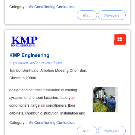
work get a design contract building
air
Category
:
Air Conditioning Contractors
conditioning
systems,
air
conditioning
systems, village projects
KMP Engineering
https://www.แอร์โรงงานชลบุรี.com
Tumbol Donhualo, Amphoe Mueang Chon Buri,
Chonburi 20000
design and contract installation of cooling
systems for chonburi factories, factory
air
conditioners, large
air
conditioners, floor
cabinets, chonburi distribution, installation and
service central
air
conditioning
system (district
Category
:
Air Conditioning Contractors
cooling plant)
air
conditioning
system vrv / vrf /