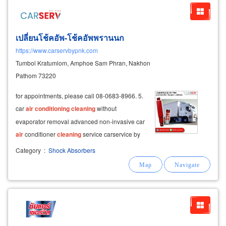
เปลี่ยนโช้คอัพ-โช้คอัพพรานนก
https://www.carservbypnk.com
Tumbol Kratumlom, Amphoe Sam Phran, Nakhon
Pathom 73220
for appointments, please call 08-0683-8966. 5.
car
air
conditioning
cleaning
without
evaporator removal advanced non-invasive car
air
conditioner
cleaning
service carservice by
pnk offers professional
air
-
conditioning
Category
:
Shock Absorbers
cleaning
using micro cam inspection
technology.