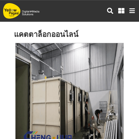
ข้าม
ไป
ยัง
เนื้อหา
แคตตาล็อกออนไลน์
หลัก