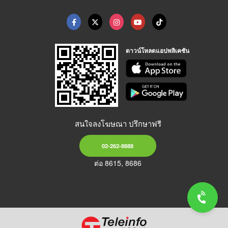
ดาวน์โหลดแอปพลิเคชัน
สนใจลงโฆษณา ปรึกษาฟรี
02-262-8888
ต่อ 8615, 8686