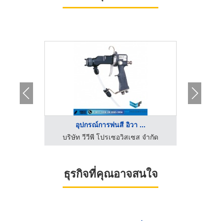
อุปกรณ์การพ่นสี อิวา ...
Ga
รับพ่นสีพาวเดอร์โค้ท - ดี.ดี.เอฟ คอนสตรัคชั่น แอนด์ เพ้นท์
บริษัท วีวีพี โปรเซอวิสเซส จำกัด
บริษั
ธุรกิจที่คุณอาจสนใจ