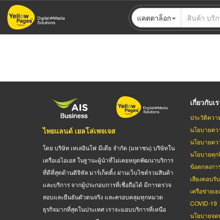
ข้าม
แคตตาล็อก
ไป
ยัง
เนื้อหา
หลัก
เกี่ยวกับเ
ประวัติควา
นโยบายควา
ไทยแลนด์ เยลโล่เพจเจส
นโยบายควา
โดย บริษัท เทเลอินโฟ มีเดีย จำกัด (มหาชน) บริษัทใน
นโยบายคุกกี
เครือเอไอเอส ในฐานะผู้นำที่ไม่เคยหยุดพัฒนาบริการ
ข้อตกลงกา
ที่ดีที่สุดด้านดิจิทัล มาร์เก็ตติ้ง ผ่านเว็บไซต์รวมสินค้า
เสียงตอบรั
และบริการ จากผู้ประกอบการที่เชื่อถือได้ มีการตรวจ
เครือข่ายเย
สอบและยืนยันตัวตนจริง และครอบคลุมทุกหมวด
COVID-19
ธุรกิจมากที่สุดในประเทศ เราจะมอบบริการที่เหนือ
นโยบายจดท