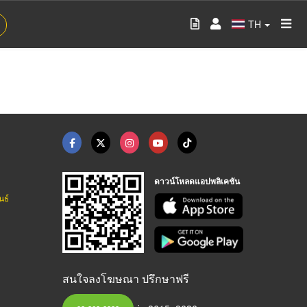
TH
ดาวน์โหลดแอปพลิเคชัน
นธ์
สนใจลงโฆษณา ปรึกษาฟรี