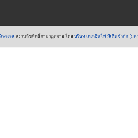
่เพจเจส
สงวนลิขสิทธิ์ตามกฏหมาย โดย
บริษัท เทเลอินโฟ มีเดีย จำกัด (ม