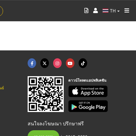
TH
ดาวน์โหลดแอปพลิเคชัน
นธ์
สนใจลงโฆษณา ปรึกษาฟรี