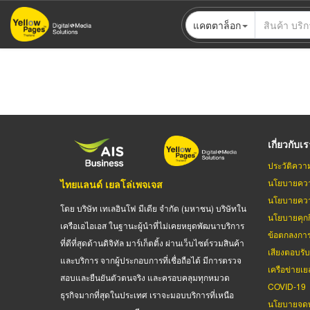
ข้าม
แคตตาล็อก
ไป
ยัง
เนื้อหา
หลัก
เกี่ยวกับเ
ประวัติควา
นโยบายควา
ไทยแลนด์ เยลโล่เพจเจส
นโยบายควา
โดย บริษัท เทเลอินโฟ มีเดีย จำกัด (มหาชน) บริษัทใน
นโยบายคุกกี
เครือเอไอเอส ในฐานะผู้นำที่ไม่เคยหยุดพัฒนาบริการ
ข้อตกลงกา
ที่ดีที่สุดด้านดิจิทัล มาร์เก็ตติ้ง ผ่านเว็บไซต์รวมสินค้า
เสียงตอบรั
และบริการ จากผู้ประกอบการที่เชื่อถือได้ มีการตรวจ
เครือข่ายเย
สอบและยืนยันตัวตนจริง และครอบคลุมทุกหมวด
COVID-19
ธุรกิจมากที่สุดในประเทศ เราจะมอบบริการที่เหนือ
นโยบายจดท