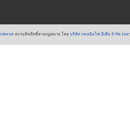
่เพจเจส
สงวนลิขสิทธิ์ตามกฏหมาย โดย
บริษัท เทเลอินโฟ มีเดีย จำกัด (ม