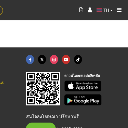
TH
ดาวน์โหลดแอปพลิเคชัน
นธ์
สนใจลงโฆษณา ปรึกษาฟรี