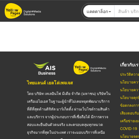
ข้าม
แคตตาล็อก
ไป
ยัง
เนื้อหา
หลัก
เกี่ยวกับเ
ประวัติควา
นโยบายควา
ไทยแลนด์ เยลโล่เพจเจส
นโยบายควา
โดย บริษัท เทเลอินโฟ มีเดีย จำกัด (มหาชน) บริษัทใน
นโยบายคุกกี
เครือเอไอเอส ในฐานะผู้นำที่ไม่เคยหยุดพัฒนาบริการ
ข้อตกลงกา
ที่ดีที่สุดด้านดิจิทัล มาร์เก็ตติ้ง ผ่านเว็บไซต์รวมสินค้า
เสียงตอบรั
และบริการ จากผู้ประกอบการที่เชื่อถือได้ มีการตรวจ
เครือข่ายเย
สอบและยืนยันตัวตนจริง และครอบคลุมทุกหมวด
COVID-19
ธุรกิจมากที่สุดในประเทศ เราจะมอบบริการที่เหนือ
นโยบายจดท