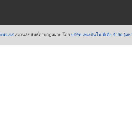
่เพจเจส
สงวนลิขสิทธิ์ตามกฏหมาย โดย
บริษัท เทเลอินโฟ มีเดีย จำกัด (ม