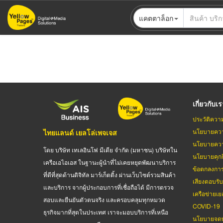
ข้าม
แคตตาล็อก
ไป
ยัง
เนื้อหา
หลัก
เกี่ยวกับเ
ประวัติควา
นโยบายควา
ไทยแลนด์ เยลโล่เพจเจส
นโยบายควา
โดย บริษัท เทเลอินโฟ มีเดีย จำกัด (มหาชน) บริษัทใน
นโยบายคุกกี
เครือเอไอเอส ในฐานะผู้นำที่ไม่เคยหยุดพัฒนาบริการ
ข้อตกลงกา
ที่ดีที่สุดด้านดิจิทัล มาร์เก็ตติ้ง ผ่านเว็บไซต์รวมสินค้า
เสียงตอบรั
และบริการ จากผู้ประกอบการที่เชื่อถือได้ มีการตรวจ
เครือข่ายเย
สอบและยืนยันตัวตนจริง และครอบคลุมทุกหมวด
COVID-19
ธุรกิจมากที่สุดในประเทศ เราจะมอบบริการที่เหนือ
นโยบายจดท