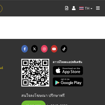
TH
ดาวน์โหลดแอปพลิเคชัน
นธ์
สนใจลงโฆษณา ปรึกษาฟรี