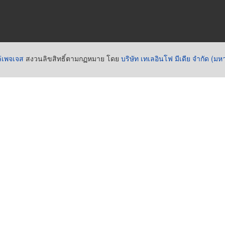
่เพจเจส
สงวนลิขสิทธิ์ตามกฏหมาย โดย
บริษัท เทเลอินโฟ มีเดีย จำกัด (ม