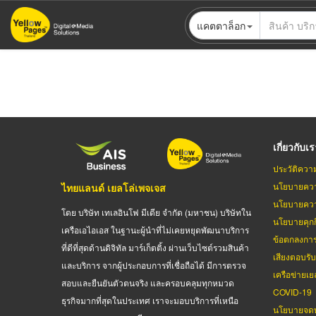
ข้าม
แคตตาล็อก
ไป
ยัง
เนื้อหา
หลัก
เกี่ยวกับเ
ประวัติควา
นโยบายควา
ไทยแลนด์ เยลโล่เพจเจส
นโยบายควา
โดย บริษัท เทเลอินโฟ มีเดีย จำกัด (มหาชน) บริษัทใน
นโยบายคุกกี
เครือเอไอเอส ในฐานะผู้นำที่ไม่เคยหยุดพัฒนาบริการ
ข้อตกลงกา
ที่ดีที่สุดด้านดิจิทัล มาร์เก็ตติ้ง ผ่านเว็บไซต์รวมสินค้า
เสียงตอบรั
และบริการ จากผู้ประกอบการที่เชื่อถือได้ มีการตรวจ
เครือข่ายเย
สอบและยืนยันตัวตนจริง และครอบคลุมทุกหมวด
COVID-19
ธุรกิจมากที่สุดในประเทศ เราจะมอบบริการที่เหนือ
นโยบายจดท