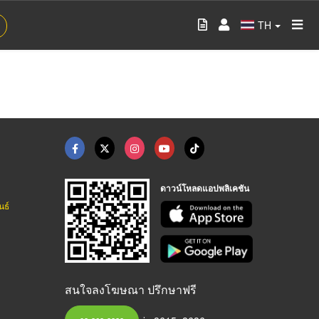
TH
ดาวน์โหลดแอปพลิเคชัน
นธ์
สนใจลงโฆษณา ปรึกษาฟรี