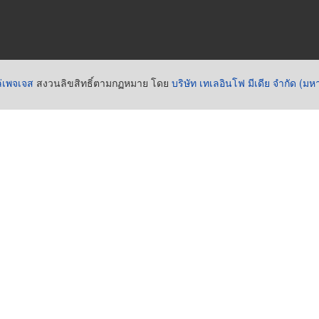
่เพจเจส
สงวนลิขสิทธิ์ตามกฏหมาย โดย
บริษัท เทเลอินโฟ มีเดีย จำกัด (ม