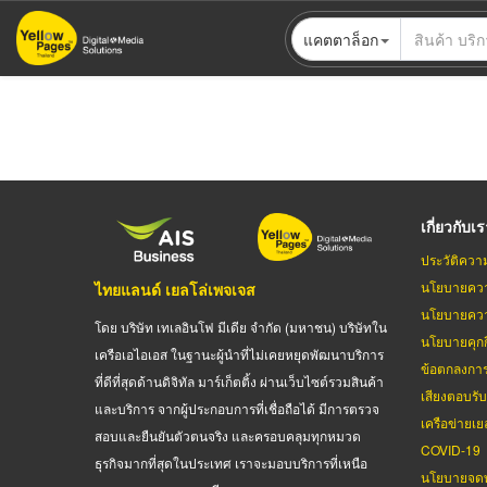
ข้าม
แคตตาล็อก
ไป
ยัง
เนื้อหา
หลัก
เกี่ยวกับเ
ประวัติควา
นโยบายควา
ไทยแลนด์ เยลโล่เพจเจส
นโยบายควา
โดย บริษัท เทเลอินโฟ มีเดีย จำกัด (มหาชน) บริษัทใน
นโยบายคุกกี
เครือเอไอเอส ในฐานะผู้นำที่ไม่เคยหยุดพัฒนาบริการ
ข้อตกลงกา
ที่ดีที่สุดด้านดิจิทัล มาร์เก็ตติ้ง ผ่านเว็บไซต์รวมสินค้า
เสียงตอบรั
และบริการ จากผู้ประกอบการที่เชื่อถือได้ มีการตรวจ
เครือข่ายเย
สอบและยืนยันตัวตนจริง และครอบคลุมทุกหมวด
COVID-19
ธุรกิจมากที่สุดในประเทศ เราจะมอบบริการที่เหนือ
นโยบายจดท