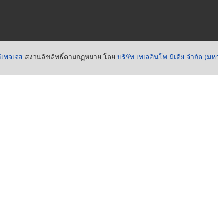
่เพจเจส
สงวนลิขสิทธิ์ตามกฏหมาย โดย
บริษัท เทเลอินโฟ มีเดีย จำกัด (ม