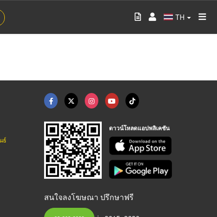
TH
ดาวน์โหลดแอปพลิเคชัน
นธ์
สนใจลงโฆษณา ปรึกษาฟรี