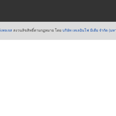
่เพจเจส
สงวนลิขสิทธิ์ตามกฏหมาย โดย
บริษัท เทเลอินโฟ มีเดีย จำกัด (ม