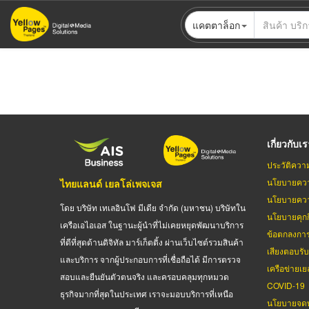
ข้าม
แคตตาล็อก
ไป
ยัง
เนื้อหา
หลัก
เกี่ยวกับเ
ประวัติควา
นโยบายควา
ไทยแลนด์ เยลโล่เพจเจส
นโยบายควา
โดย บริษัท เทเลอินโฟ มีเดีย จำกัด (มหาชน) บริษัทใน
นโยบายคุกกี
เครือเอไอเอส ในฐานะผู้นำที่ไม่เคยหยุดพัฒนาบริการ
ข้อตกลงกา
ที่ดีที่สุดด้านดิจิทัล มาร์เก็ตติ้ง ผ่านเว็บไซต์รวมสินค้า
เสียงตอบรั
และบริการ จากผู้ประกอบการที่เชื่อถือได้ มีการตรวจ
เครือข่ายเย
สอบและยืนยันตัวตนจริง และครอบคลุมทุกหมวด
COVID-19
ธุรกิจมากที่สุดในประเทศ เราจะมอบบริการที่เหนือ
นโยบายจดท