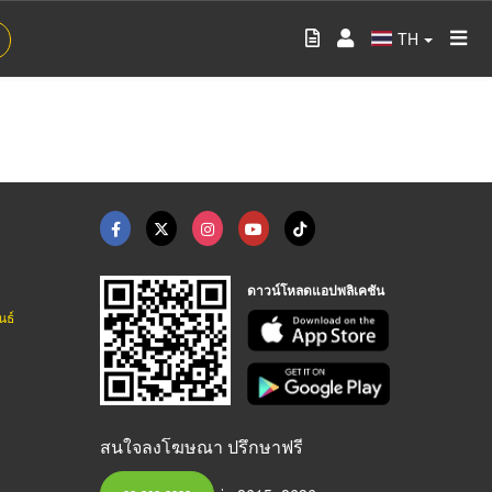
TH
ดาวน์โหลดแอปพลิเคชัน
นธ์
สนใจลงโฆษณา ปรึกษาฟรี