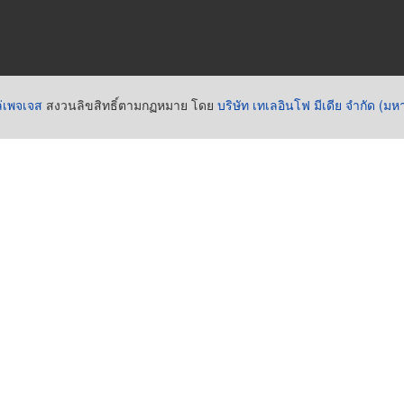
่เพจเจส
สงวนลิขสิทธิ์ตามกฏหมาย โดย
บริษัท เทเลอินโฟ มีเดีย จำกัด (ม