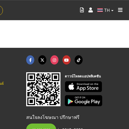
TH
ดาวน์โหลดแอปพลิเคชัน
นธ์
สนใจลงโฆษณา ปรึกษาฟรี