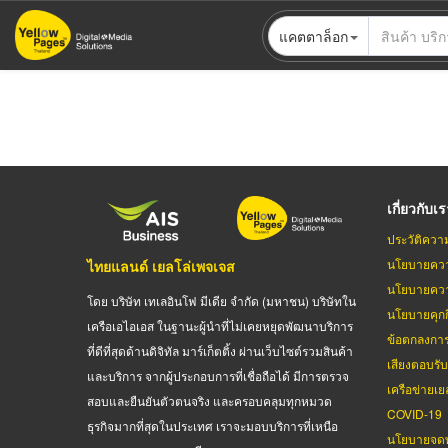
ข้าม
แคตตาล็อก
ไป
ยัง
เนื้อหา
หลัก
เกี่ยวกับเ
ประวัติควา
นโยบายควา
ไทยแลนด์ เยลโล่เพจเจส
นโยบายควา
โดย บริษัท เทเลอินโฟ มีเดีย จำกัด (มหาชน) บริษัทใน
นโยบายคุกกี
เครือเอไอเอส ในฐานะผู้นำที่ไม่เคยหยุดพัฒนาบริการ
ข้อตกลงกา
ที่ดีที่สุดด้านดิจิทัล มาร์เก็ตติ้ง ผ่านเว็บไซต์รวมสินค้า
เสียงตอบรั
และบริการ จากผู้ประกอบการที่เชื่อถือได้ มีการตรวจ
เครือข่ายเย
สอบและยืนยันตัวตนจริง และครอบคลุมทุกหมวด
COVID-19
ธุรกิจมากที่สุดในประเทศ เราจะมอบบริการที่เหนือ
นโยบายจดท