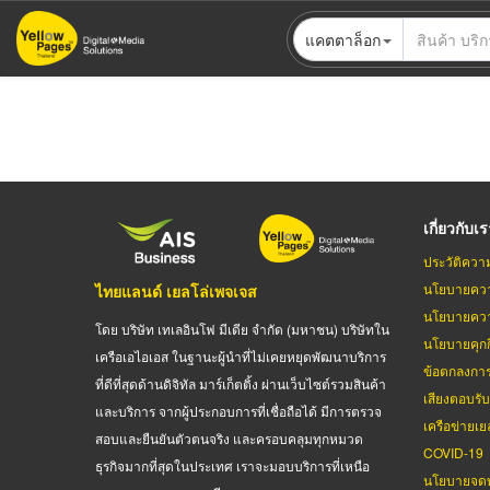
ข้าม
แคตตาล็อก
ไป
ยัง
เนื้อหา
หลัก
เกี่ยวกับเ
ประวัติควา
นโยบายควา
ไทยแลนด์ เยลโล่เพจเจส
นโยบายควา
โดย บริษัท เทเลอินโฟ มีเดีย จำกัด (มหาชน) บริษัทใน
นโยบายคุกกี
เครือเอไอเอส ในฐานะผู้นำที่ไม่เคยหยุดพัฒนาบริการ
ข้อตกลงกา
ที่ดีที่สุดด้านดิจิทัล มาร์เก็ตติ้ง ผ่านเว็บไซต์รวมสินค้า
เสียงตอบรั
และบริการ จากผู้ประกอบการที่เชื่อถือได้ มีการตรวจ
เครือข่ายเย
สอบและยืนยันตัวตนจริง และครอบคลุมทุกหมวด
COVID-19
ธุรกิจมากที่สุดในประเทศ เราจะมอบบริการที่เหนือ
นโยบายจดท