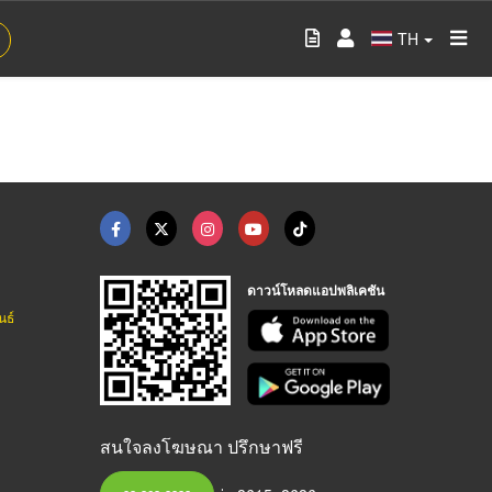
TH
ดาวน์โหลดแอปพลิเคชัน
นธ์
สนใจลงโฆษณา ปรึกษาฟรี