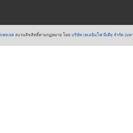
่เพจเจส
สงวนลิขสิทธิ์ตามกฏหมาย โดย
บริษัท เทเลอินโฟ มีเดีย จำกัด (ม