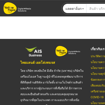
ข้าม
แคตตาล็อก
ไป
ยัง
เนื้อหา
หลัก
เกี่ยวกับเ
ประวัติควา
นโยบายควา
ไทยแลนด์ เยลโล่เพจเจส
นโยบายควา
โดย บริษัท เทเลอินโฟ มีเดีย จำกัด (มหาชน) บริษัทใน
นโยบายคุกกี
เครือเอไอเอส ในฐานะผู้นำที่ไม่เคยหยุดพัฒนาบริการ
ข้อตกลงกา
ที่ดีที่สุดด้านดิจิทัล มาร์เก็ตติ้ง ผ่านเว็บไซต์รวมสินค้า
เสียงตอบรั
และบริการ จากผู้ประกอบการที่เชื่อถือได้ มีการตรวจ
เครือข่ายเย
สอบและยืนยันตัวตนจริง และครอบคลุมทุกหมวด
COVID-19
ธุรกิจมากที่สุดในประเทศ เราจะมอบบริการที่เหนือ
นโยบายจดท