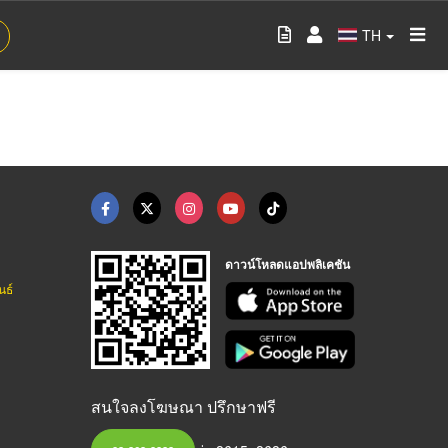
TH
ดาวน์โหลดแอปพลิเคชัน
นธ์
สนใจลงโฆษณา ปรึกษาฟรี