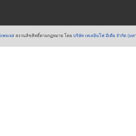
่เพจเจส
สงวนลิขสิทธิ์ตามกฏหมาย โดย
บริษัท เทเลอินโฟ มีเดีย จำกัด (ม