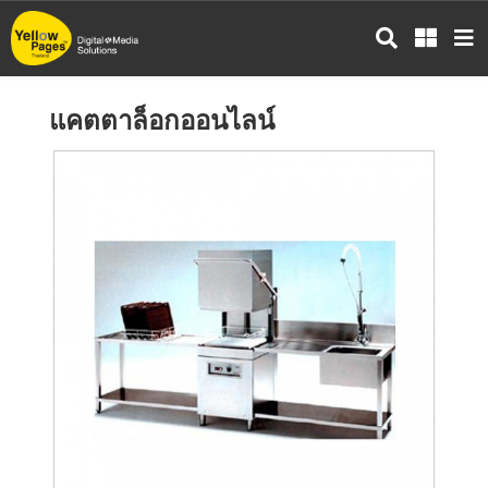
ข้าม
ไป
ยัง
เนื้อหา
แคตตาล็อกออนไลน์
หลัก